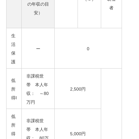
の年収の目
者
安）
生
活
ー
0
保
護
非課税世
低
帯 本人年
所
2,500円
収： ～80
得Ⅰ
万円
低
非課税世
所
帯 本人年
得
5,000円
収： 80万