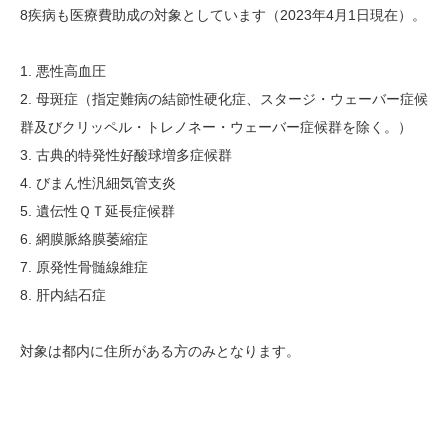
8疾病も医療費助成の対象としています（2023年4月1日現在）。
1. 悪性高血圧
2. 母斑症（指定難病の結節性硬化症、スタージ・ウェーバー症候
群及びクリッペル・トレノネー・ウェーバー症候群を除く。）
3. 古典的特発性好酸球増多症候群
4. びまん性汎細気管支炎
5. 遺伝性ＱＴ延長症候群
6. 網膜脈絡膜萎縮症
7. 原発性骨髄線維症
8. 肝内結石症
対象は都内に住所がある方のみとなります。