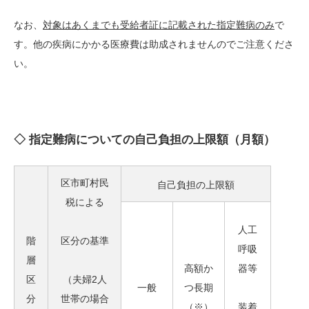
なお、
対象はあくまでも受給者証に記載された指定難病のみ
で
す。他の疾病にかかる医療費は助成されませんのでご注意くださ
い。
◇ 指定難病についての自己負担の上限額（月額）
区市町村民
自己負担の上限額
税による
人工
階
区分の基準
呼吸
層
高額か
器等
区
（夫婦2人
一般
つ長期
分
世帯の場合
（※）
装着